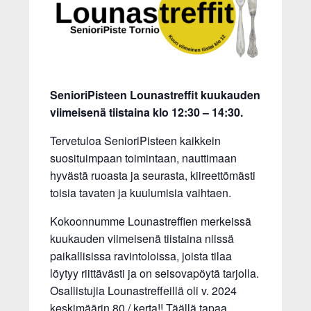
SenioriPisteen Lounastreffit kuukauden
viimeisenä tiistaina klo 12:30 – 14:30.
Tervetuloa SenioriPisteen kaikkein
suosituimpaan toimintaan, nauttimaan
hyvästä ruoasta ja seurasta, kiireettömästi
toisia tavaten ja kuulumisia vaihtaen.
Kokoonnumme Lounastreffien merkeissä
kuukauden viimeisenä tiistaina niissä
paikallisissa ravintoloissa, joista tilaa
löytyy riittävästi ja on seisovapöytä tarjolla.
Osallistujia Lounastreffeillä oli v. 2024
keskimäärin 80 / kerta!! Täällä tapaa