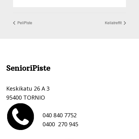
PeliPiste
Keilatreffit
Footer
SenioriPiste
.
Keskikatu 26 A 3
95400 TORNIO
040 840 7752
0400 270 945