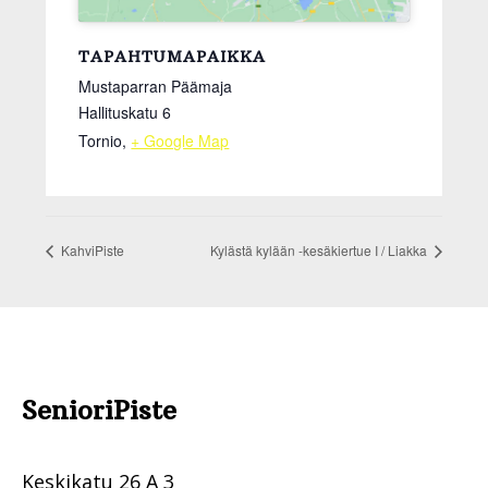
TAPAHTUMAPAIKKA
Mustaparran Päämaja
Hallituskatu 6
Tornio
,
+ Google Map
KahviPiste
Kylästä kylään -kesäkiertue I / Liakka
Footer
SenioriPiste
.
Keskikatu 26 A 3