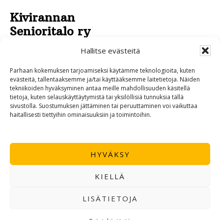
Kivirannan
Senioritalo ry
Pirkankatu 43
Hallitse evästeitä
95430 TORNIO
Parhaan kokemuksen tarjoamiseksi käytämme teknologioita, kuten
040 532 4970
evästeitä, tallentaaksemme ja/tai käyttääksemme laitetietoja. Näiden
tekniikoiden hyväksyminen antaa meille mahdollisuuden käsitellä
0400 534 595
tietoja, kuten selauskäyttäytymistä tai yksilöllisiä tunnuksia tällä
sivustolla. Suostumuksen jättäminen tai peruuttaminen voi vaikuttaa
haitallisesti tiettyihin ominaisuuksiin ja toimintoihin.
HYVÄKSY
KIELLÄ
LISÄTIETOJA
·Toteutus ja ylläpito
MMD Networks
·