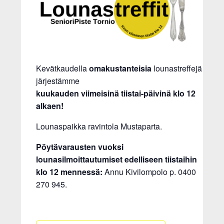
Kevätkaudella
omakustanteisia
lounastreffejä
järjestämme
kuukauden viimeisinä tiistai-päivinä klo 12
alkaen!
Lounaspaikka ravintola Mustaparta.
Pöytävarausten vuoksi
lounasilmoittautumiset edelliseen tiistaihin
klo 12 mennessä:
Annu Kivilompolo p. 0400
270 945.