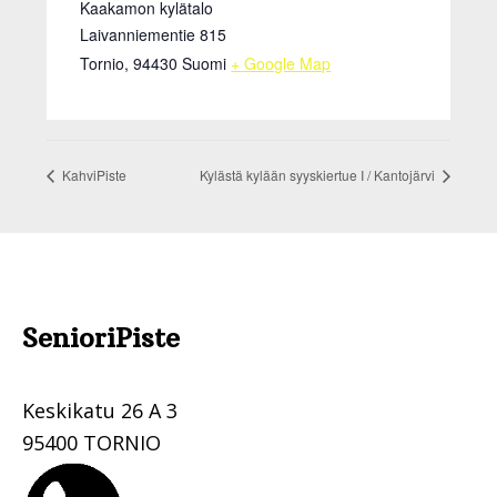
Kaakamon kylätalo
Laivanniementie 815
Tornio
,
94430
Suomi
+ Google Map
KahviPiste
Kylästä kylään syyskiertue I / Kantojärvi
Footer
SenioriPiste
.
Keskikatu 26 A 3
95400 TORNIO