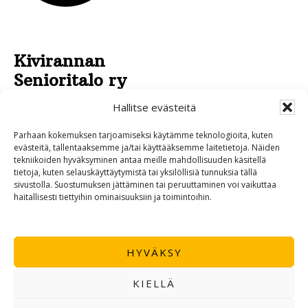
Kivirannan
Senioritalo ry
Pirkankatu 43
Hallitse evästeitä
95430 TORNIO
Parhaan kokemuksen tarjoamiseksi käytämme teknologioita, kuten
040 532 4970
evästeitä, tallentaaksemme ja/tai käyttääksemme laitetietoja. Näiden
tekniikoiden hyväksyminen antaa meille mahdollisuuden käsitellä
0400 534 595
tietoja, kuten selauskäyttäytymistä tai yksilöllisiä tunnuksia tällä
sivustolla. Suostumuksen jättäminen tai peruuttaminen voi vaikuttaa
haitallisesti tiettyihin ominaisuuksiin ja toimintoihin.
HYVÄKSY
KIELLÄ