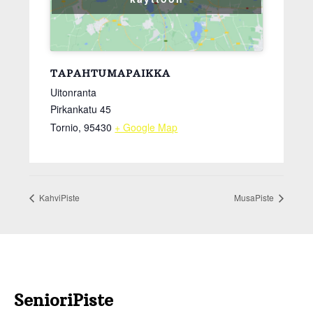
TAPAHTUMAPAIKKA
Uitonranta
Pirkankatu 45
Tornio
,
95430
+ Google Map
KahviPiste
MusaPiste
Footer
SenioriPiste