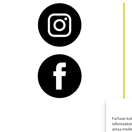
Parhaan kok
tallentaaks
antaa meille