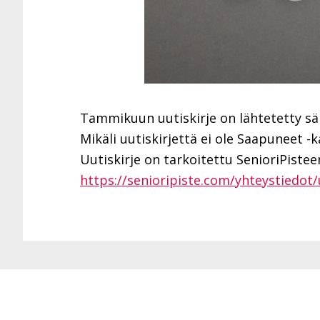
Tammikuun uutiskirje on lähtetetty sähk
Mikäli uutiskirjettä ei ole Saapuneet 
Uutiskirje on tarkoitettu SenioriPisteen 
https://senioripiste.com/yhteystiedot/u
Footer