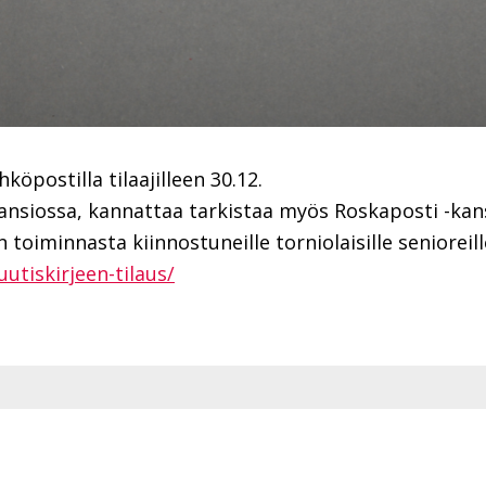
öpostilla tilaajilleen 30.12.
-kansiossa, kannattaa tarkistaa myös Roskaposti -kan
toiminnasta kiinnostuneille torniolaisille senioreille 
utiskirjeen-tilaus/