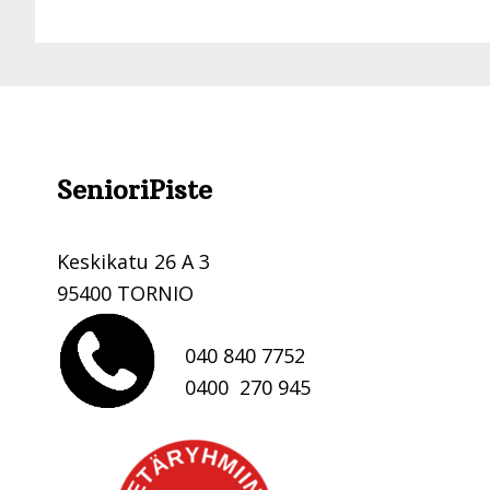
Footer
SenioriPiste
.
Keskikatu 26 A 3
95400 TORNIO
040 840 7752
0400 270 945