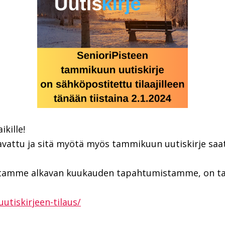
kille!
avattu ja sitä myötä myös tammikuun uutiskirje saat
amme alkavan kuukauden tapahtumistamme, on tarkoi
utiskirjeen-tilaus/