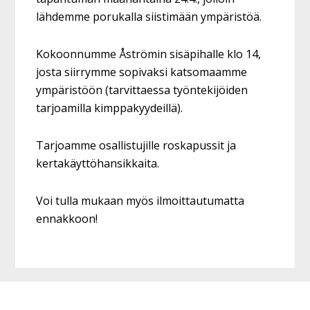
lähdemme porukalla siistimään ympäristöä.
Kokoonnumme Åströmin sisäpihalle klo 14,
josta siirrymme sopivaksi katsomaamme
ympäristöön (tarvittaessa työntekijöiden
tarjoamilla kimppakyydeillä).
Tarjoamme osallistujille roskapussit ja
kertakäyttöhansikkaita.
Voi tulla mukaan myös ilmoittautumatta
ennakkoon!
Footer