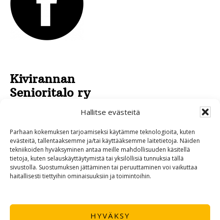
Kivirannan
Senioritalo ry
Pirkankatu 43
Hallitse evästeitä
95430 TORNIO
Parhaan kokemuksen tarjoamiseksi käytämme teknologioita, kuten
040 532 4970
evästeitä, tallentaaksemme ja/tai käyttääksemme laitetietoja. Näiden
tekniikoiden hyväksyminen antaa meille mahdollisuuden käsitellä
0400 534 595
tietoja, kuten selauskäyttäytymistä tai yksilöllisiä tunnuksia tällä
sivustolla. Suostumuksen jättäminen tai peruuttaminen voi vaikuttaa
haitallisesti tiettyihin ominaisuuksiin ja toimintoihin.
HYVÄKSY