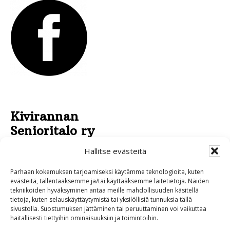
Kivirannan
Senioritalo ry
Pirkankatu 43
Hallitse evästeitä
95430 TORNIO
Parhaan kokemuksen tarjoamiseksi käytämme teknologioita, kuten
040 532 4970
evästeitä, tallentaaksemme ja/tai käyttääksemme laitetietoja. Näiden
tekniikoiden hyväksyminen antaa meille mahdollisuuden käsitellä
0400 534 595
tietoja, kuten selauskäyttäytymistä tai yksilöllisiä tunnuksia tällä
sivustolla. Suostumuksen jättäminen tai peruuttaminen voi vaikuttaa
haitallisesti tiettyihin ominaisuuksiin ja toimintoihin.