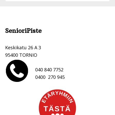
Footer
SenioriPiste
.
Keskikatu 26 A 3
95400 TORNIO
040 840 7752
0400 270 945