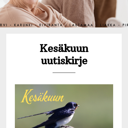
Kesäkuun
uutiskirje