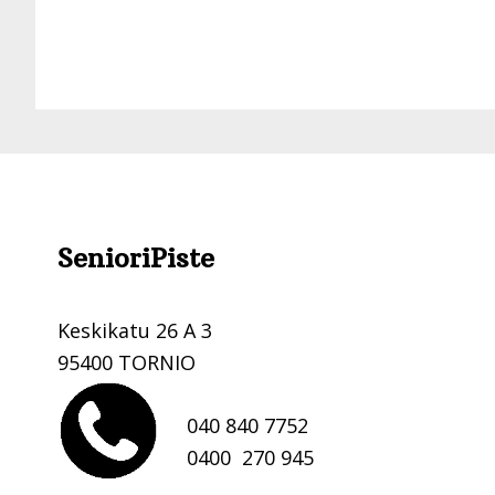
Footer
SenioriPiste
.
Keskikatu 26 A 3
95400 TORNIO
040 840 7752
0400 270 945