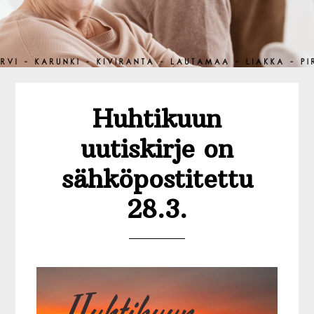
Huhtikuun
uutiskirje on
sähköpostitettu
28.3.