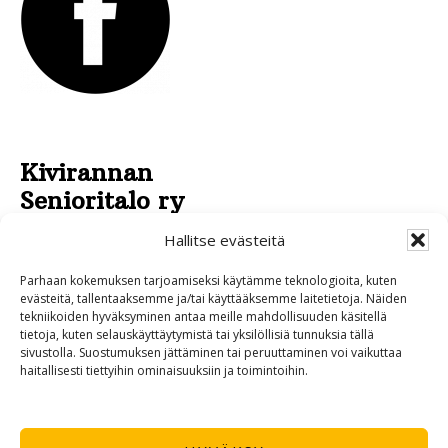
Kivirannan
Senioritalo ry
Pirkankatu 43
Hallitse evästeitä
95430 TORNIO
Parhaan kokemuksen tarjoamiseksi käytämme teknologioita, kuten
040 532 4970
evästeitä, tallentaaksemme ja/tai käyttääksemme laitetietoja. Näiden
tekniikoiden hyväksyminen antaa meille mahdollisuuden käsitellä
0400 534 595
tietoja, kuten selauskäyttäytymistä tai yksilöllisiä tunnuksia tällä
sivustolla. Suostumuksen jättäminen tai peruuttaminen voi vaikuttaa
haitallisesti tiettyihin ominaisuuksiin ja toimintoihin.